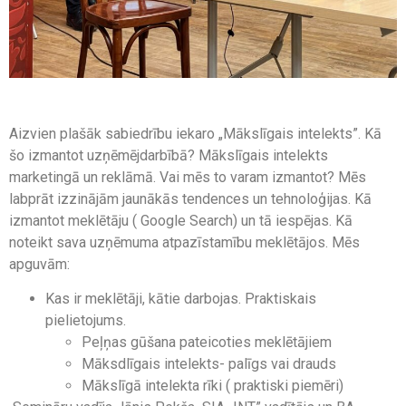
Aizvien plašāk sabiedrību iekaro „Mākslīgais intelekts”. Kā
šo izmantot uzņēmējdarbībā? Mākslīgais intelekts
marketingā un reklāmā. Vai mēs to varam izmantot? Mēs
labprāt izzinājām jaunākās tendences un tehnoloģijas. Kā
izmantot meklētāju ( Google Search) un tā iespējas. Kā
noteikt sava uzņēmuma atpazīstamību meklētājos. Mēs
apguvām:
Kas ir meklētāji, kātie darbojas. Praktiskais
pielietojums.
Peļņas gūšana pateicoties meklētājiem
Māksdlīgais intelekts- palīgs vai drauds
Mākslīgā intelekta rīki ( praktiski piemēri)