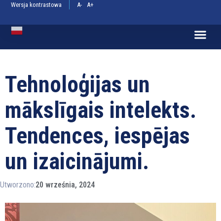
Wersja kontrastowa
A-
A+
Polish
Tehnoloģijas un
mākslīgais intelekts.
Tendences, iespējas
un izaicinājumi.
Utworzono:
20 września, 2024