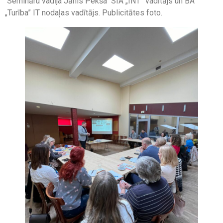
Semināru vadīja Jānis Pekša SIA „INT” vadītājs un BA
„Turība” IT nodaļas vadītājs. Publicitātes foto.