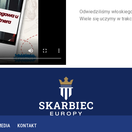
Odwiedziliśmy włoskiego 
Wiele się uczymy w trakc
MEDIA
KONTAKT