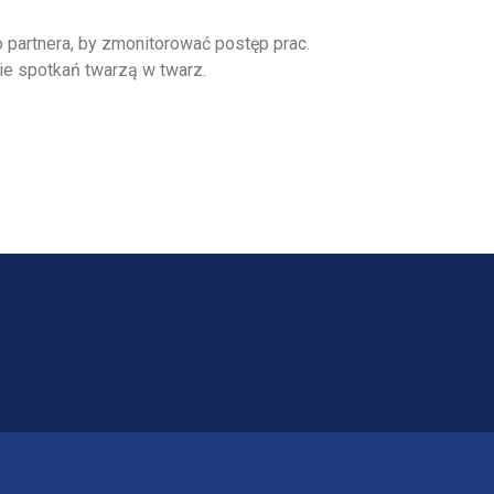
partnera, by zmonitorować postęp prac.
ie spotkań twarzą w twarz.