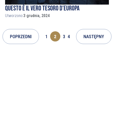
Questo è il vero tesoro d’Europa
Utworzono:
3 grudnia, 2024
POPRZEDNI
1
2
3
4
NASTĘPNY
PROJEKT “SKARBIEC EUROPY” TO INICJATYWA,