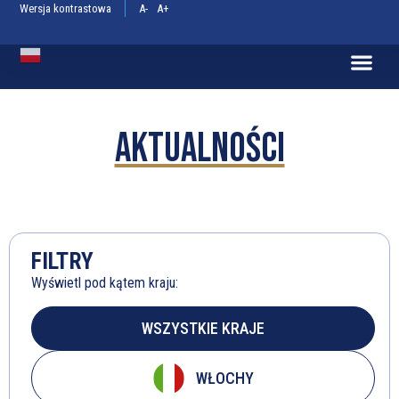
Wersja kontrastowa
A-
A+
Polish
Aktualności
FILTRY
Wyświetl pod kątem kraju:
WSZYSTKIE KRAJE
WŁOCHY