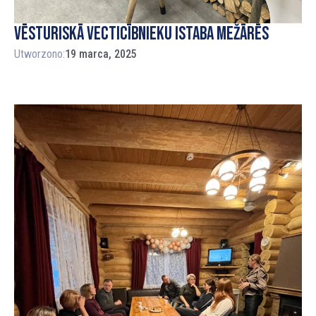
Vēsturiskā vecticībnieku istaba Mežārēs
Utworzono:
19 marca, 2025